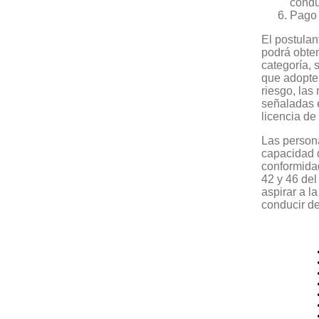
condu
Pago 
El postulan
podrá obten
categoría,
que adopte 
riesgo, las
señaladas e
licencia de
Las person
capacidad d
conformidad
42 y 46 del
aspirar a l
conducir de