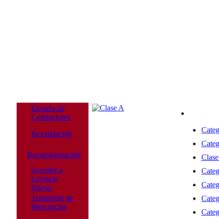
Escuela de
Conductores
Categ
Revalidación
Categ
Recategorización
Clase
Acceder a
Categ
Licencia
Categ
Nueva
Transporte de
Categ
Mercancias
Categ