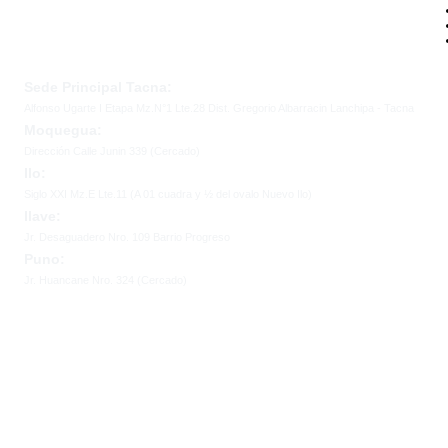
Sede Principal Tacna:
Alfonso Ugarte I Etapa Mz.N°1 Lte.28 Dist. Gregorio Albarracin Lanchipa - Tacna
Moquegua:
Dirección Calle Junin 339 (Cercado)
Ilo:
Siglo XXI Mz.E Lte.11 (A 01 cuadra y ½ del ovalo Nuevo Ilo)
Ilave:
Jr. Desaguadero Nro. 109 Barrio Progreso
Puno:
Jr. Huancane Nro. 324 (Cercado)