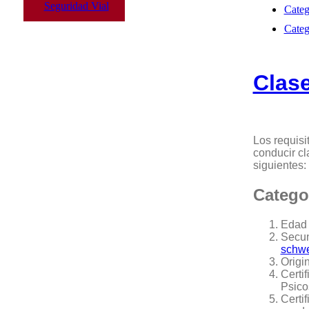
Seguridad Vial
Categ
Categ
Clas
Los requisi
conducir cl
siguientes:
Categor
Edad 
Secun
schwe
Origi
Certi
Psico
Certi