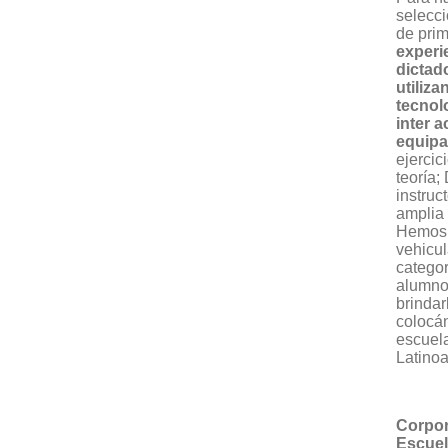
selecci
de prim
experi
dictad
utiliza
tecnol
inter a
equip
ejercic
teoría;
instruc
amplia 
Hemos a
vehicul
categor
alumnos
brindar
colocán
escuel
Latinoa
Corpor
Escuel