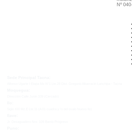
Nº 040
Sede Principal Tacna:
Alfonso Ugarte I Etapa Mz.N°1 Lte.28 Dist. Gregorio Albarracin Lanchipa - Tacna
Moquegua:
Dirección Calle Junin 339 (Cercado)
Ilo:
Siglo XXI Mz.E Lte.11 (A 01 cuadra y ½ del ovalo Nuevo Ilo)
Ilave:
Jr. Desaguadero Nro. 109 Barrio Progreso
Puno: