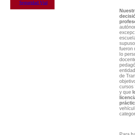
Seguridad Vial
Nuestr
decisi
profes
autóno
excepci
escuel
supuso 
fueron 
lo pers
docente
pedagó
entidad
de Tra
objetiv
cursos 
y que
l
licenc
prácti
vehícul
categor
Para ha