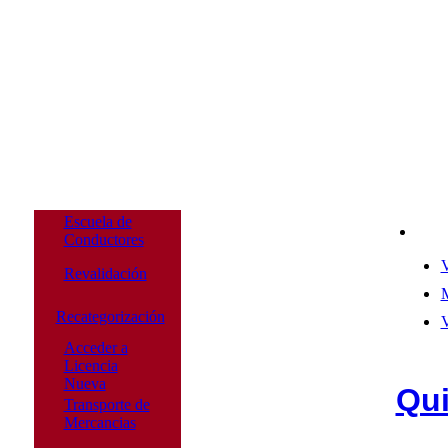
Escuela de
Conductores
V
Revalidación
M
Recategorización
V
Acceder a
Licencia
Nueva
Qu
Transporte de
Mercancias