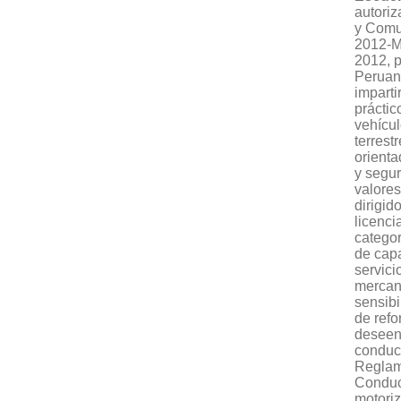
autoriz
y Comu
2012-M
2012, p
Peruano
imparti
práctic
vehícul
terrest
orienta
y segu
valores
dirigid
licenci
categorí
de capa
servici
mercanc
sensibi
de refo
deseen 
conduct
Reglam
Conduc
motoriz